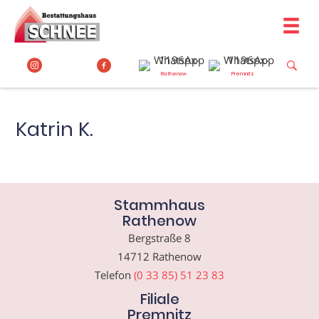
Zum
Inhalt
springen
Rathenow
Premnitz
Katrin K.
Stammhaus
Rathenow
Bergstraße 8
14712 Rathenow
Telefon
(0 33 85) 51 23 83
Filiale
Premnitz