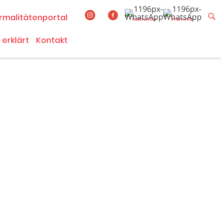
rmalitätenportal
Rathenow
Premnitz
 erklärt
Kontakt