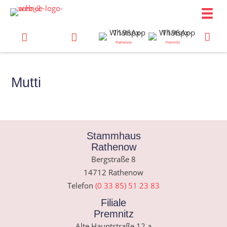
Zum
Inhalt
springen
Rathenow
Premnitz
Mutti
Stammhaus
Rathenow
Bergstraße 8
14712 Rathenow
Telefon
(0 33 85) 51 23 83
Filiale
Premnitz
Alte Hauptstraße 12 a