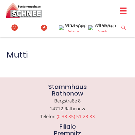
Zum
Inhalt
springen
Rathenow
Premnitz
Mutti
Stammhaus
Rathenow
Bergstraße 8
14712 Rathenow
Telefon
(0 33 85) 51 23 83
Filiale
Premnitz