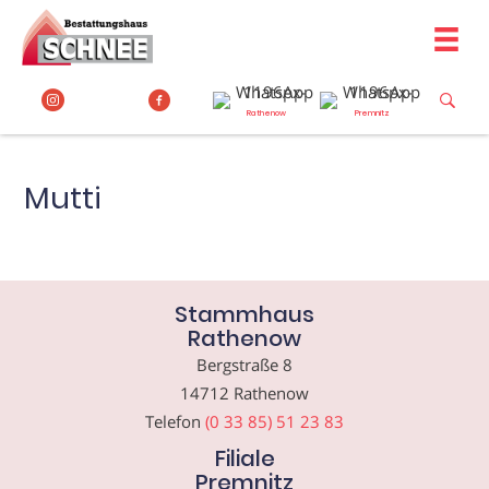
Zum
Inhalt
springen
Rathenow
Premnitz
Mutti
Stammhaus
Rathenow
Bergstraße 8
14712 Rathenow
Telefon
(0 33 85) 51 23 83
Filiale
Premnitz