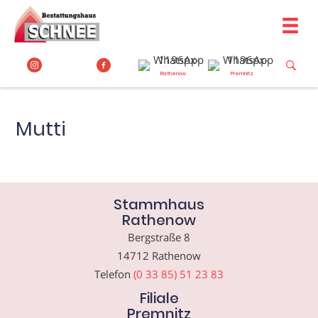
Zum
Inhalt
springen
Rathenow
Premnitz
Mutti
Stammhaus
Rathenow
Bergstraße 8
14712 Rathenow
Telefon
(0 33 85) 51 23 83
Filiale
Premnitz