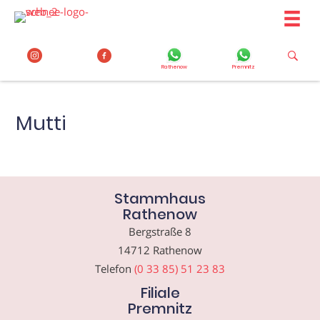
Zum
Inhalt
springen
Rathenow
Premnitz
Mutti
Stammhaus
Rathenow
Bergstraße 8
14712 Rathenow
Telefon
(0 33 85) 51 23 83
Filiale
Premnitz