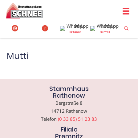
Zum
Inhalt
springen
Rathenow
Premnitz
Mutti
Stammhaus
Rathenow
Bergstraße 8
14712 Rathenow
Telefon
(0 33 85) 51 23 83
Filiale
Premnitz