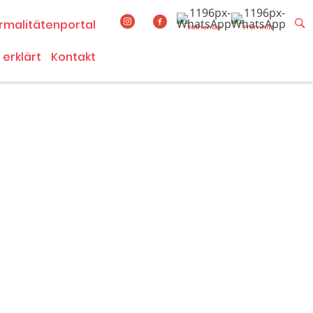
rmalitätenportal
Rathenow
Premnitz
 erklärt
Kontakt