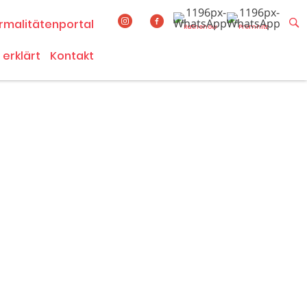
rmalitätenportal
Rathenow
Premnitz
 erklärt
Kontakt