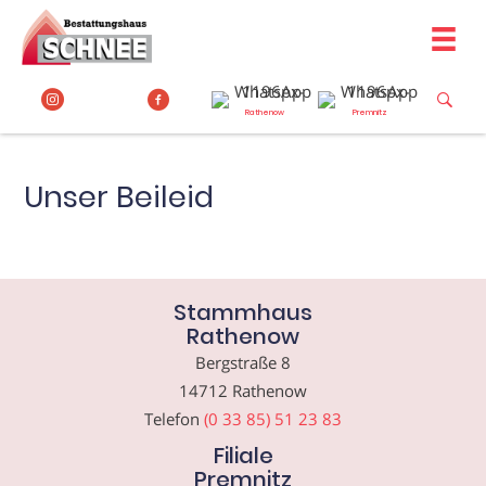
Zum
Inhalt
springen
Rathenow
Premnitz
Unser Beileid
Stammhaus
Rathenow
Bergstraße 8
14712 Rathenow
Telefon
(0 33 85) 51 23 83
Filiale
Premnitz