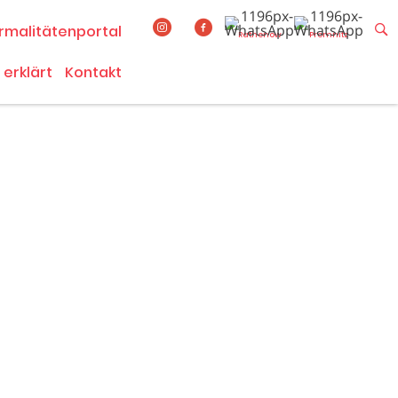
rmalitätenportal
Rathenow
Premnitz
 erklärt
Kontakt